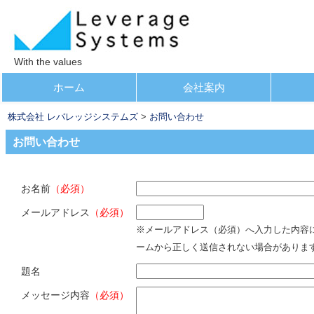
With the values
コ
ホーム
会社案内
メインメニュー
ン
株式会社 レバレッジシステムズ
>
お問い合わせ
テ
ン
お問い合わせ
ツ
へ
お名前
（必須）
移
動
メールアドレス
（必須）
※メールアドレス（必須）へ入力した内容
ームから正しく送信されない場合がありま
題名
メッセージ内容
（必須）