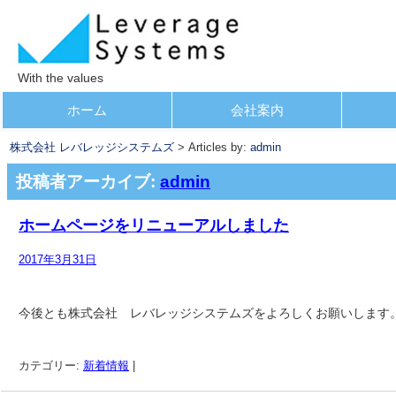
With the values
コ
ホーム
会社案内
メインメニュー
ン
株式会社 レバレッジシステムズ
> Articles by:
admin
テ
ン
投稿者アーカイブ:
admin
ツ
へ
ホームページをリニューアルしました
移
2017年3月31日
動
今後とも株式会社 レバレッジシステムズをよろしくお願いします
カテゴリー:
新着情報
|