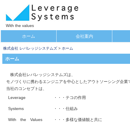
With the values
コ
ホーム
会社案内
メインメニュー
ン
株式会社 レバレッジシステムズ
>
ホーム
テ
ン
ホーム
ツ
へ
株式会社レバレッジシステムズは、
移
モノづくりに携わるエンジニアを中心としたアウトソーシング企業
動
当社のコンセプトは、
Leverage
・・・テコの作用
Systems
・・・仕組み
With the Values
・・・多様な価値観と共に